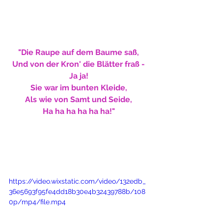
"Die Raupe auf dem Baume saß,
Und von der Kron' die Blätter fraß -
Ja ja!
Sie war im bunten Kleide,
Als wie von Samt und Seide,
Ha ha ha ha ha ha!"
https://video.wixstatic.com/video/132edb_
36e5693f95fe4dd18b30e4b32439788b/108
0p/mp4/file.mp4