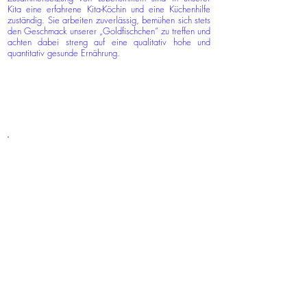
Kita eine erfahrene Kita-Köchin und eine Küchenhilfe
zuständig. Sie arbeiten zuverlässig, bemühen sich stets
den Geschmack unserer „Goldfischchen“ zu treffen und
achten dabei streng auf eine qualitativ hohe und
quantitativ gesunde Ernährung.
Die Qualität der Essensversorgung soll durch
eine Zertifizierung seitens OptimiX vom
Forschungsinstitut für Kinderernährung bestätigt
und überprüft werden.
OptimiX lässt sich in drei einfache Regeln
zusammenfassen:
Reichlich
:
Getränke und pflanzliche Lebensmittel