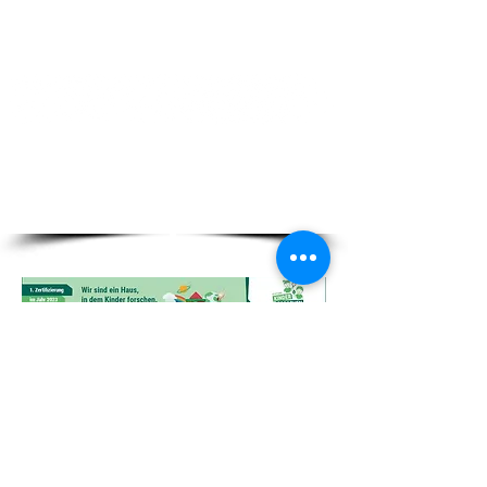
Mäßig
:
tierische Lebensmittel
Sparsam
:
fett- und zuckerreiche Lebensmittel