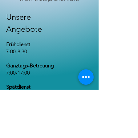
Unsere
Angebote
Frühdienst
7:00-8:30
Ganztags-Betreuung
7:00-17:00
Spätdienst
​15:30-17:00